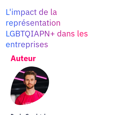
Adopt AI
L'impact de la
Rechercher
:
représentation
LGBTQIAPN+ dans les
FR
entreprises
Auteur