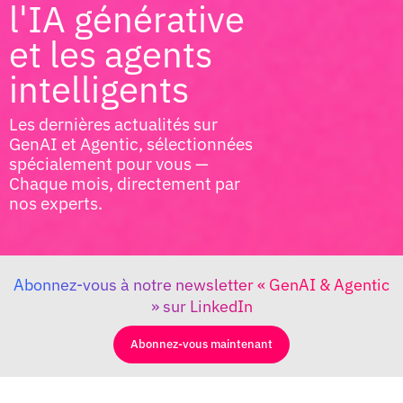
l'IA générative
et les agents
intelligents
Les dernières actualités sur
GenAI et Agentic, sélectionnées
spécialement pour vous —
Chaque mois, directement par
nos experts.
Abonnez-vous à notre newsletter « GenAI & Agentic
» sur LinkedIn
Abonnez-vous maintenant