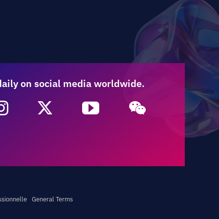
daily on social media worldwide.
ssionnelle
General Terms