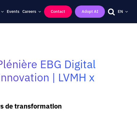
Events
Careers
Contact
Adopt AI
EN
Plénière EBG Digital
 Innovation | LVMH x
rs de transformation