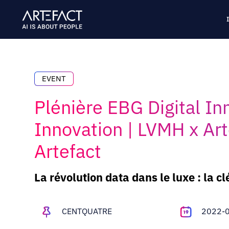
Skip
to
content
EVENT
Plénière EBG Digital In
Innovation | LVMH x Art
Artefact
La révolution data dans le luxe : la 
CENTQUATRE
2022-0