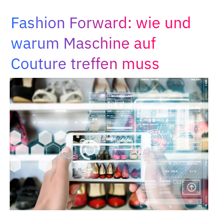
Adopt AI
Fashion Forward: wie und
Suche
nach:
warum Maschine auf
Couture treffen muss
DE