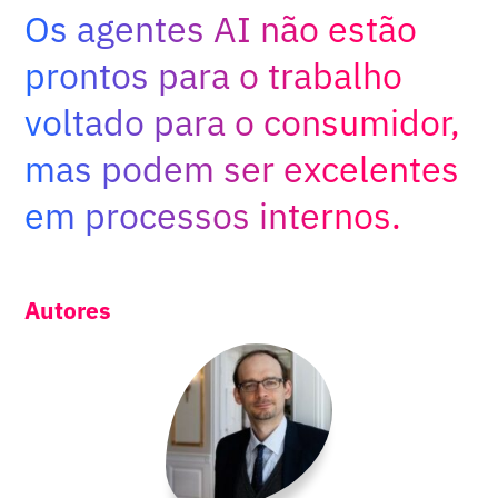
Adopt AI
Os agentes AI não estão
Buscar
prontos para o trabalho
por:
voltado para o consumidor,
BR
mas podem ser excelentes
em processos internos.
Autores