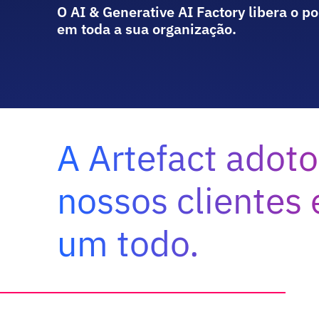
O AI & Generative AI Factory libera o po
em toda a sua organização.
A Artefact adot
nossos clientes
um todo.