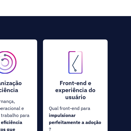
anização
Front-end e
ciência
experiência do
usuário
rnança,
eracional e
Qual front-end para
 trabalho para
impulsionar
 eficiência
perfeitamente a adoção
tos que
?