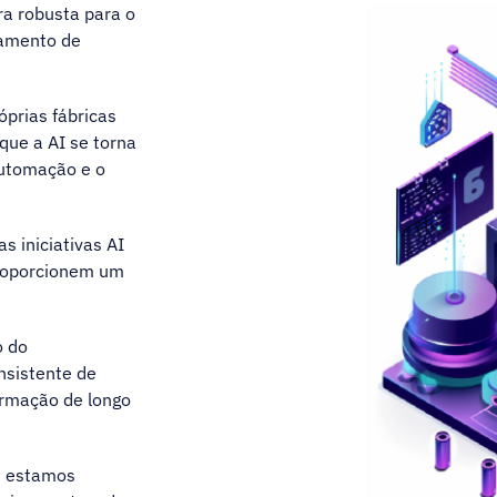
ra robusta para o
namento de
óprias fábricas
que a AI se torna
automação e o
 iniciativas AI
proporcionem um
o do
nsistente de
ormação de longo
: estamos