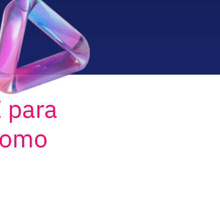
I para
 como