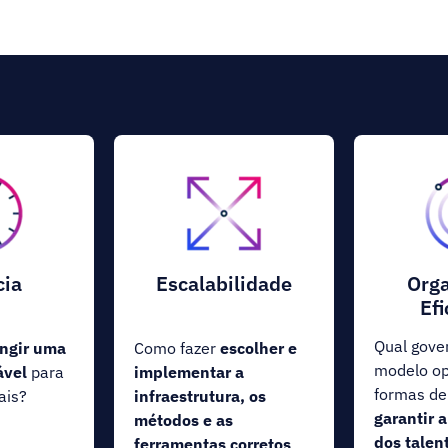
cia
Escalabilidade
Org
Efi
Qual gove
ingir uma
Como fazer
escolher e
modelo op
ável
para
implementar a
formas de
ais?
infraestrutura, os
garantir a
métodos e as
dos talen
ferramentas corretos