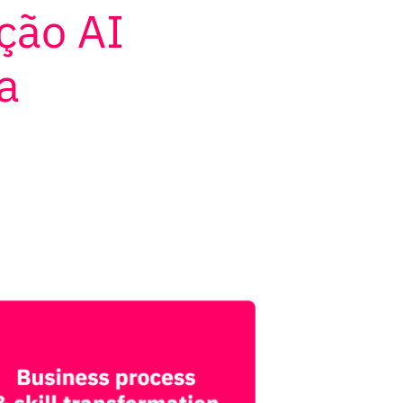
ção AI
a