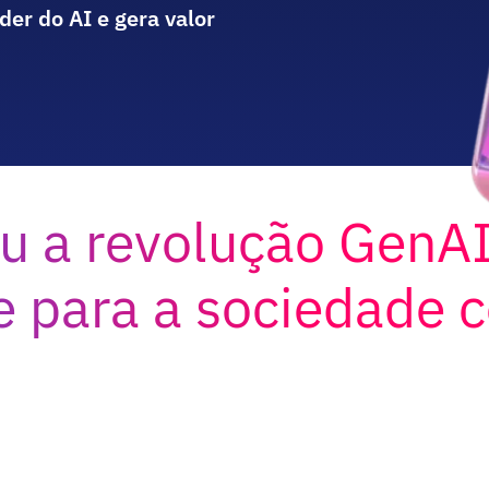
der do AI e gera valor
ou a revolução GenA
 e para a sociedade