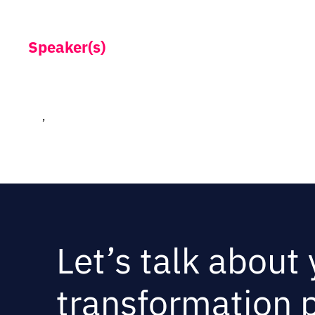
Speaker(s)
,
Let’s talk about
transformation p