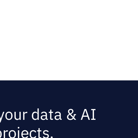
 your data & AI
rojects.