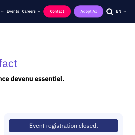
Events
Careers
Contact
Adopt AI
EN
fact
nce devenu essentiel.
Event registration closed.