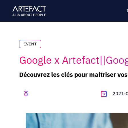
Skip
to
content
EVENT
Google x Artefact||Goog
Découvrez les clés pour maitriser vo
2021-0