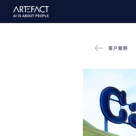
跳
至
内
容
客户案例