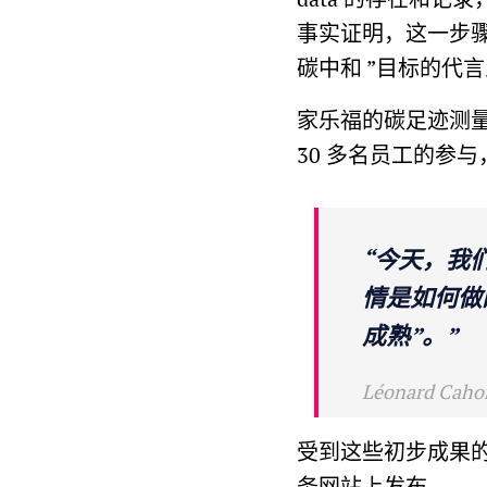
事实证明，这一步骤
碳中和 ”目标的代言
家乐福的碳足迹测
30 多名员工的参与
“今天，我
情是如何做
成熟”。”
Léonard Caho
受到这些初步成果
务网站上发布。.