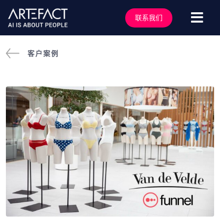
跳
至
联系我们
切
内
容
换
服务行业
客户案例
导
解决方案
航
技术能力
行业洞察
客户案例
关于我们
行业活动
加入我们
联系