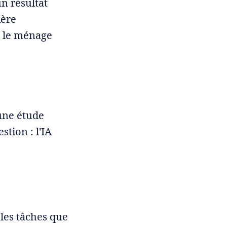
n résultat
ière
e le ménage
une étude
tion : l'IA
 les tâches que