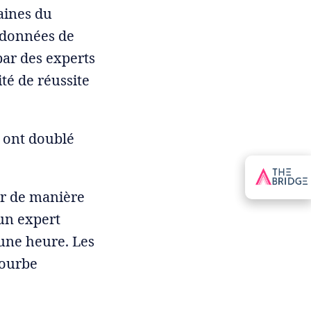
aines du
s données de
ar des experts
té de réussite
s ont doublé
ir de manière
 un expert
'une heure. Les
courbe