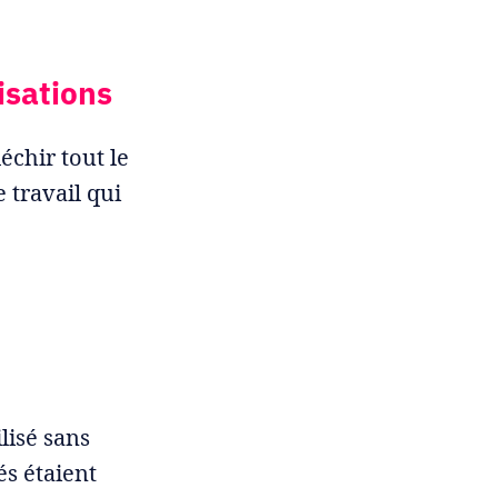
isations
échir tout le
e travail qui
lisé sans
s étaient