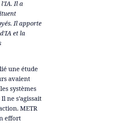
'IA. Il a
ituent
yés. Il apporte
d'IA et la
s
lié une étude
urs avaient
 les systèmes
l ne s’agissait
raction. METR
n effort