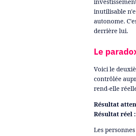
investissement
inutilisable n
autonome. C'es
derrière lui.
Le paradox
Voici le deuxi
contrôlée aupr
rend-elle réel
Résultat atten
Résultat réel 
Les personnes 