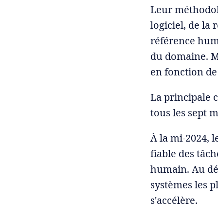
Leur méthodolo
logiciel, de l
référence huma
du domaine. Mo
en fonction de 
La principale 
tous les sept m
À la mi-2024, 
fiable des tâc
humain. Au déb
systèmes les p
s'accélère.