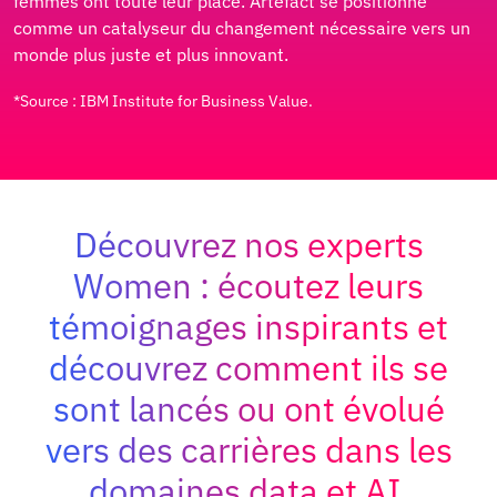
femmes ont toute leur place. Artefact se positionne
comme un catalyseur du changement nécessaire vers un
monde plus juste et plus innovant.
*Source : IBM Institute for Business Value.
Découvrez nos experts
Women : écoutez leurs
témoignages inspirants et
découvrez comment ils se
sont lancés ou ont évolué
vers des carrières dans les
domaines data et AI.