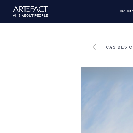
Passer
au
Industr
contenu
CAS DES C