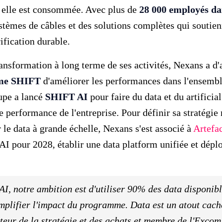
ù elle est consommée. Avec plus de
28 000 employés da
stèmes de câbles et des solutions complètes qui soutienn
rification durable.
ransformation à long terme de ses activités, Nexans a d'
me SHIFT
d'améliorer les performances dans l'ensemble
oupe a lancé
SHIFT AI
pour faire du data et du artificial
 performance de l'entreprise. Pour définir sa stratégie
r le data à grande échelle, Nexans s'est associé à
Artefa
AI pour 2028, établir une data platform unifiée et dépl
I, notre ambition est d'utiliser 90% des data disponib
amplifier l'impact du programme. Data est un atout cach
cteur de la stratégie et des achats et membre de l'Exco