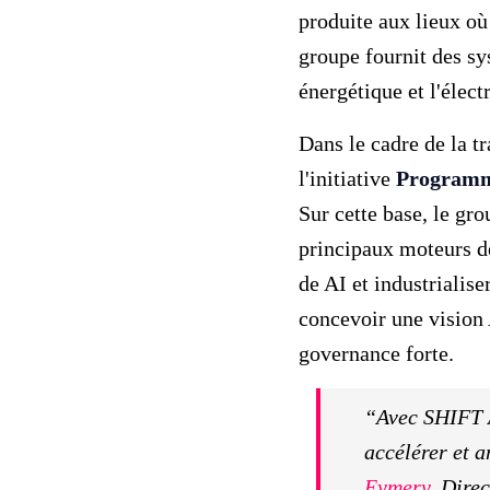
produite aux lieux o
groupe fournit des sy
énergétique et l'élect
Dans le cadre de la t
l'initiative
Program
Sur cette base, le gr
principaux moteurs de
de AI et industrialise
concevoir une vision 
governance forte.
“Avec SHIFT A
accélérer et 
Eymery
, Dire