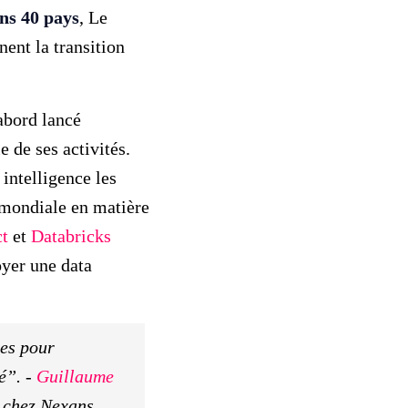
ns 40 pays
, Le
ent la transition
abord lancé
 de ses activités.
 intelligence les
 mondiale en matière
ct
et
Databricks
oyer une data
les pour
é”. -
Guillaume
m chez Nexans