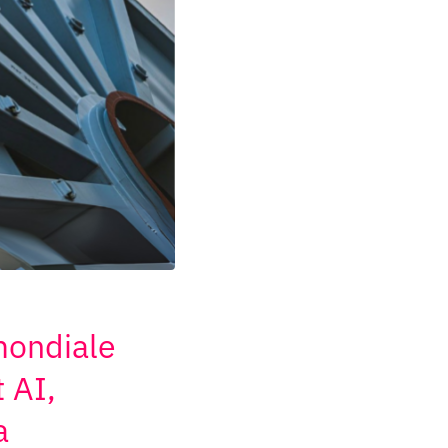
mondiale
 AI,
a