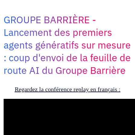
Adopt AI
Rechercher
GROUPE BARRIÈRE
:
Lancement des premiers
FR
agents génératifs sur mesure
: coup d'envoi de la feuille de
route AI du Groupe Barrière
Regardez la conférence replay en français :