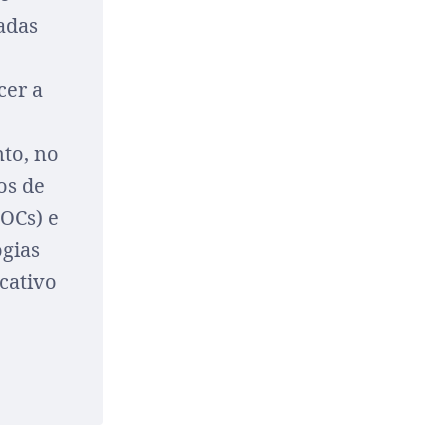
adas
cer a
nto, no
os de
POCs) e
ogias
cativo