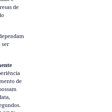
resas de
do
s dependam
 ser
mente
eriência
imento de
 possam
data,
segundos.