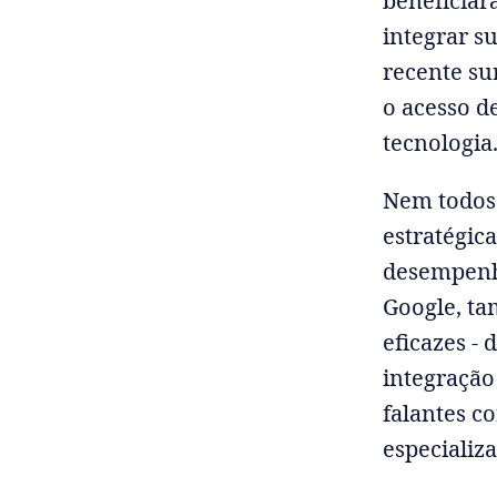
beneficiar
integrar s
recente su
o acesso d
tecnologia
Nem todos
estratégic
desempenho
Google, ta
eficazes - 
integração 
falantes c
especializ