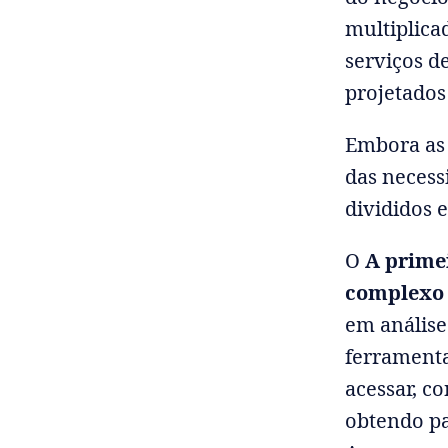
multiplica
serviços d
projetados
Embora as 
das necess
divididos
O
A primei
complexo
em análise
ferramenta
acessar, c
obtendo pa