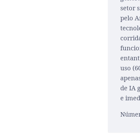
setor 
pelo A
tecnol
corrid
funcio
entant
uso (6
apenas
de IA 
e imed
Número