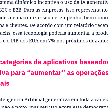
istema dinâmico incentiva o uso da IA generati
2C e B2B. Para as empresas, isso representa n
ades de maximizar seu desempenho, bem como 
os e clientes. De acordo com um relatório recen
chs, essa tecnologia poderia aumentar a prod
o e o PIB dos EUA em 7% nos próximos dez anos
categorias de aplicativos baseado
iva para “aumentar” as operaçõe
ais
teligência Artificial generativa em toda a cadei
 não é novo, mas seu uso agora está democrati