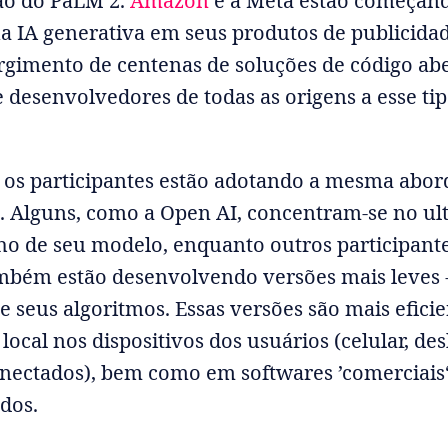
ão do PaLM 2.
Amazon
e a Meta estão começan
ua IA generativa em seus produtos de publicidad
rgimento de centenas de soluções de código aber
e desenvolvedores de todas as origens a esse ti
.
 os participantes estão adotando a mesma abo
a. Alguns, como a Open AI, concentram-se no ult
 de seu modelo, enquanto outros participant
mbém estão desenvolvendo versões mais leves 
de seus algoritmos. Essas versões são mais efici
local nos dispositivos dos usuários (celular, des
onectados), bem como em softwares ’comerciais
ados.