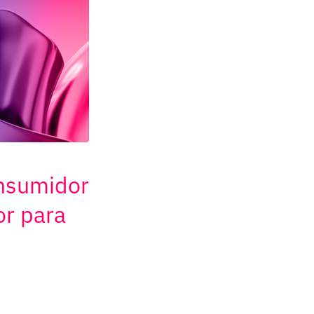
onsumidor
or para