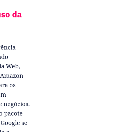
uso da
gência
ndo
da Web,
a Amazon
ara os
cem
e negócios.
o pacote
 Google se