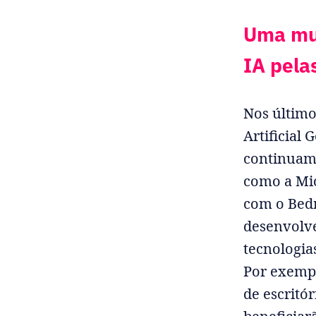
Uma mud
IA pela
Nos últimos
Artificial
continuame
como a Mi
com o Bed
desenvolve
tecnologia
Por exempl
de escritó