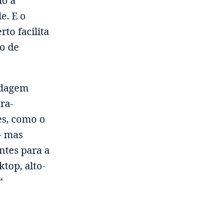
do a
e. E o
to facilita
po de
rdagem
ra-
es, como o
- mas
entes para a
ktop, alto-
“