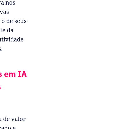
va nos
ovas
o de seus
te da
utividade
.
s em IA
s
a de valor
zado e