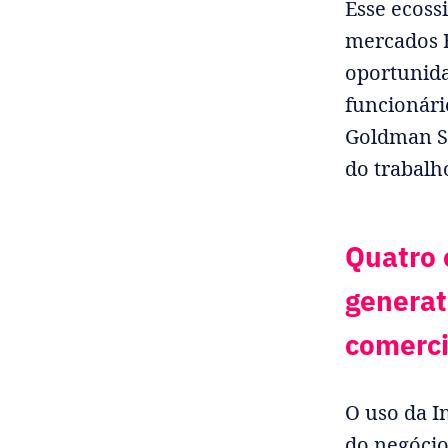
Esse ecoss
mercados B
oportunid
funcionári
Goldman Sa
do trabalh
Quatro 
generat
comerci
O uso da In
do negócio