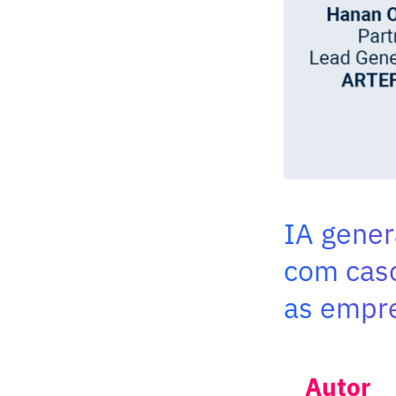
IA gener
com caso
as empr
Autor