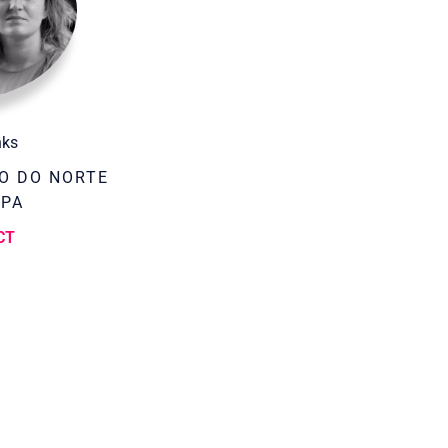
nks
O DO NORTE
OPA
CT