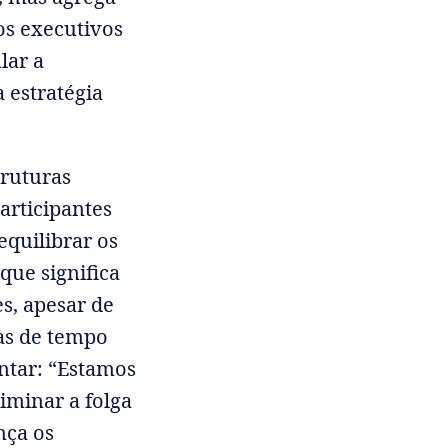
 os executivos
lar a
 estratégia
truturas
articipantes
quilibrar os
 que significa
s, apesar de
as de tempo
ntar: “Estamos
liminar a folga
nça os