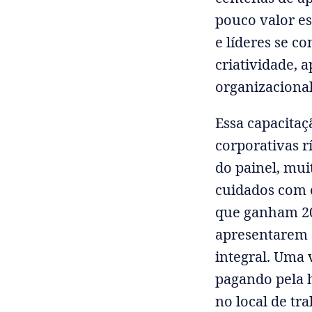
pouco valor es
e líderes se c
criatividade, 
organizacional
Essa capacitaç
corporativas r
do painel, mu
cuidados com os
que ganham 20
apresentarem 
integral. Uma 
pagando pela h
no local de tr