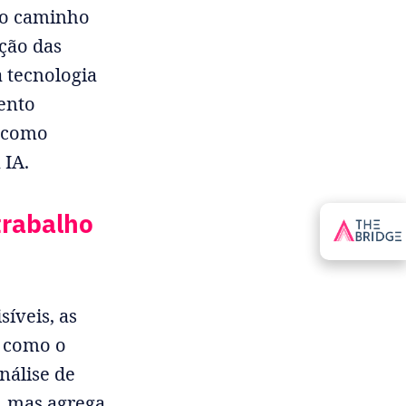
 o caminho
ção das
 tecnologia
ento
r como
 IA.
trabalho
síveis, as
 como o
nálise de
, mas agrega