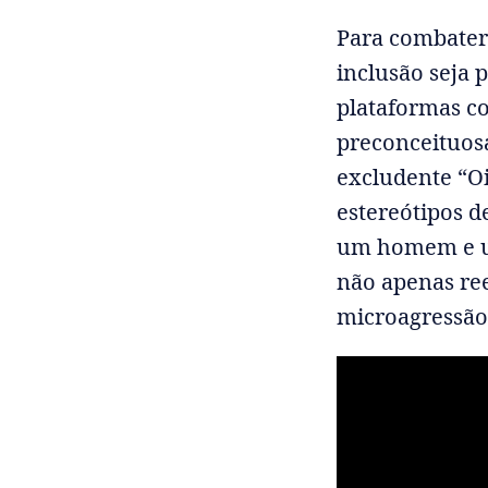
Para combater 
inclusão seja 
plataformas co
preconceituos
excludente “Oi
estereótipos 
um homem e um
não apenas ree
microagressão,