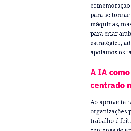
comemoração
para se tornar
máquinas, mas
para criar amb
estratégico, a
apoiamos os ta
A IA como 
centrado 
Ao aproveitar a
organizações 
trabalho é fe
centenas de ap