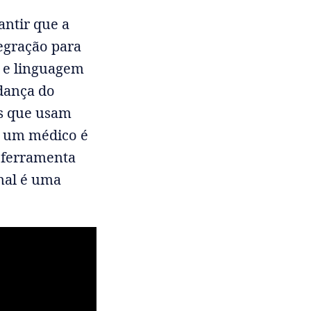
antir que a
tegração para
s e linguagem
dança do
os que usam
e um médico é
 ferramenta
inal é uma