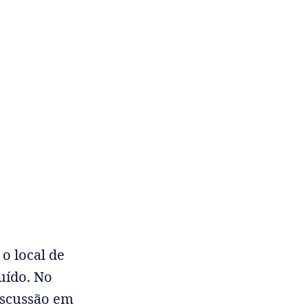
o local de
uído. No
iscussão em