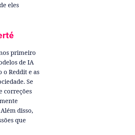
de eles
erté
amos primeiro
odelos de IA
 o Reddit e as
ociedade. Se
de correções
camente
 Além disso,
ssões que