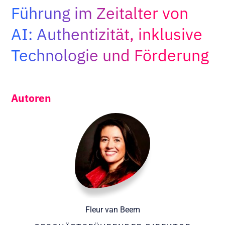
Führung im Zeitalter von
Adopt AI
Suche
AI: Authentizität, inklusive
nach:
Technologie und Förderung
DE
Autoren
Fleur van Beem