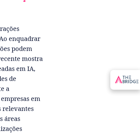
erações
 Ao enquadrar
ações podem
 recente mostra
eadas em IA,
des de
te a
s empresas em
s relevantes
s áreas
nizações