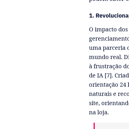
1. Revoluciona
O impacto dos 
gerenciamento
uma parceria 
mundo real. D
à frustração d
de IA [7]. Cri
orientação 24 
naturais e rec
site, orientan
na loja.