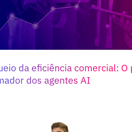
eio da eficiência comercial: O
mador dos agentes AI