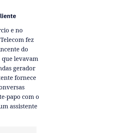
liente
cio e no
 Telecom fez
incente do
s que levavam
endas gerador
tente fornece
conversas
ate-papo com o
um assistente