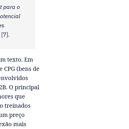
t para o
otencial
es
[7].
em texto. Em
e CPG (bens de
envolvidos
B. O principal
enores que
do treinados
 um preço
exão mais