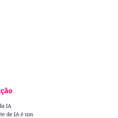
ação
da IA
nte de IA é um