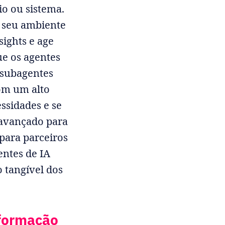
o ou sistema.
e seu ambiente
sights e age
ue os agentes
 subagentes
com um alto
ssidades e se
 avançado para
 para parceiros
entes de IA
 tangível dos
sformação