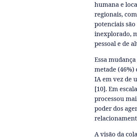
humana e loca
regionais, com
potenciais sã
inexplorado, m
pessoal e de a
Essa mudança é
metade (46%) 
IA em vez de 
[10]. Em escala
processou mais
poder dos age
relacionamento
A visão da col