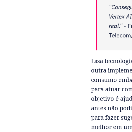
“Consegu
Vertex A
real.”
- F
Telecom,
Essa tecnologi
outra impleme
consumo embal
para atuar com
objetivo é aju
antes não podi
para fazer sug
melhor em um 