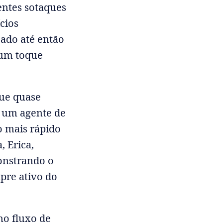
entes sotaques
cios
ado até então
 um toque
que quase
 um agente de
o mais rápido
, Erica,
monstrando o
pre ativo do
no fluxo de