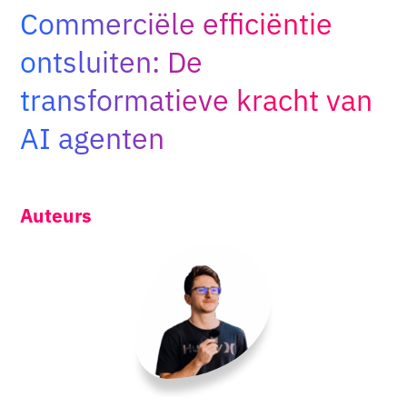
Commerciële efficiëntie
Adopt AI
Zoeken
ontsluiten: De
naar:
transformatieve kracht van
NL
AI agenten
Auteurs