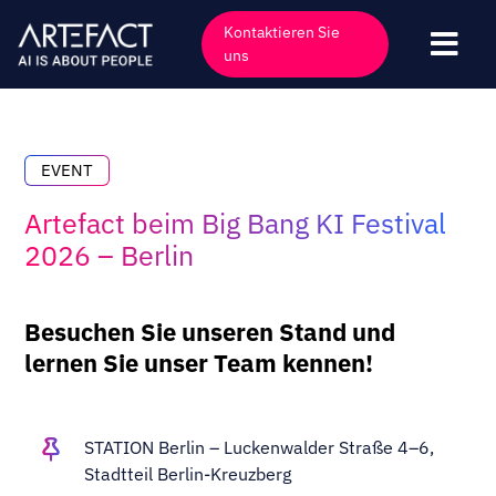
Zum
Kontaktieren Sie
Inhalt
Navi
uns
springen
umsc
Industrien
Angebote
EVENT
Technologien
Artefact beim Big Bang KI Festival
Einblicke
2026 – Berlin
Kunden
Besuchen Sie unseren Stand und
Unternehmen
lernen Sie unser Team kennen!
Veranstaltungen
Karriere
STATION Berlin – Luckenwalder Straße 4–6,
Kontakt
Stadtteil Berlin-Kreuzberg