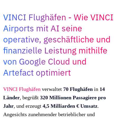
Adopt AI
Suche
VINCI Flughäfen
Wie VINCI
nach:
Airports mit AI seine
DE
operative, geschäftliche und
finanzielle Leistung mithilfe
von Google Cloud und
Artefact optimiert
VINCI Flughäfen
verwaltet
70 Flughäfen
in
14
Länder
, begrüßt
320 Millionen Passagiere pro
Jahr
, und erzeugt
4,5 Milliarden € Umsatz
.
Angesichts zunehmender betrieblicher und