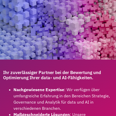
Ihr zuverlässiger Partner bei der Bewertung und
Optimierung Ihrer data- und AI-Fähigkeiten.
Nachgewiesene Expertise
: Wir verfügen über
umfangreiche Erfahrung in den Bereichen Strategie,
Governance und Analytik für data und AI in
verschiedenen Branchen.
Maßgeschneiderte Lösungen
: Unsere