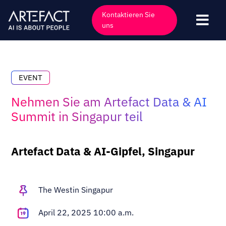
Zum
Kontaktieren Sie
Inhalt
Navi
uns
springen
umsc
Industrien
Angebote
EVENT
Technologien
Nehmen Sie am Artefact Data & AI
Einblicke
Summit in Singapur teil
Kunden
Artefact Data & AI-Gipfel, Singapur
Unternehmen
Veranstaltungen
The Westin Singapur
Karriere
April 22, 2025 10:00 a.m.
Kontakt