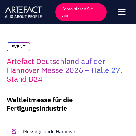
Zum
Kontaktieren Sie
Inhalt
Navi
uns
springen
umsc
Industrien
Angebote
EVENT
Technologien
Artefact Deutschland auf der
Einblicke
Hannover Messe 2026 – Halle 27,
Stand B24
Kunden
Unternehmen
Weltleitmesse für die
Veranstaltungen
Fertigungsindustrie
Karriere
Kontakt
Messegelände Hannover