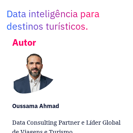
Adopt AI
Data inteligência para
Buscar
por:
destinos turísticos.
BR
Autor
Oussama Ahmad
Data Consulting Partner e Líder Global
de Viagens e Turismo