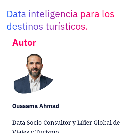
Adopt AI
Data inteligencia para los
Buscar:
destinos turísticos.
ES
Autor
Oussama Ahmad
Data Socio Consultor y Líder Global de
Viajes y Turismo