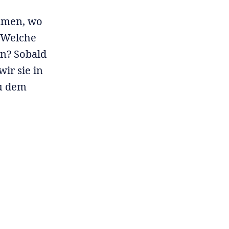
immen, wo
: Welche
n? Sobald
ir sie in
zu dem