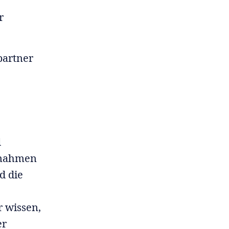
r
partner
l
aßnahmen
d die
 wissen,
er