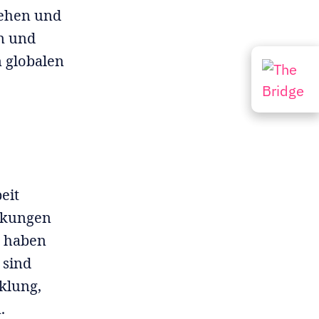
iehen und
on und
 globalen
eit
irkungen
e haben
 sind
klung,
.