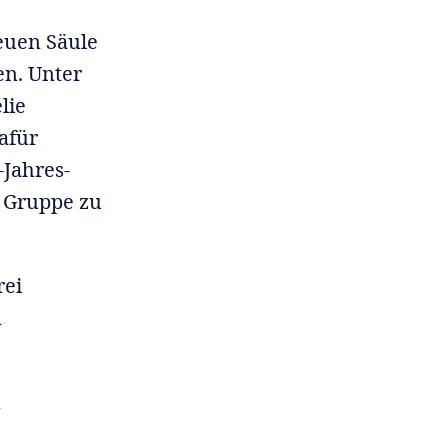
neuen Säule
en. Unter
lie
afür
-Jahres-
r Gruppe zu
rei
n
n