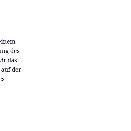
 einem
ung des
ir das
 auf der
es