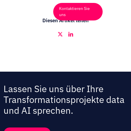
Zum
Kontaktieren Sie
Inhalt
Navi
uns
springen
Diesen Artikel teilen
umsc
Industrien
X
LinkedIn
Angebote
Technologien
Einblicke
Kunden
Lassen Sie uns über Ihre
Unternehmen
Transformationsprojekte data
Veranstaltungen
und AI sprechen.
Karriere
Kontakt