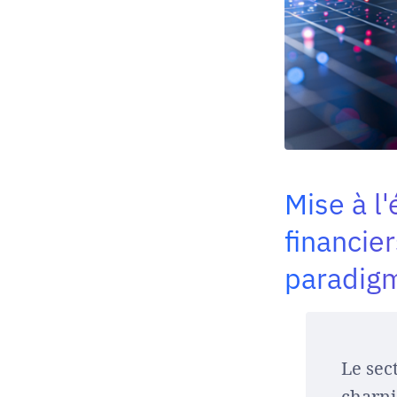
Mise à l
financier
paradig
Le sec
charni