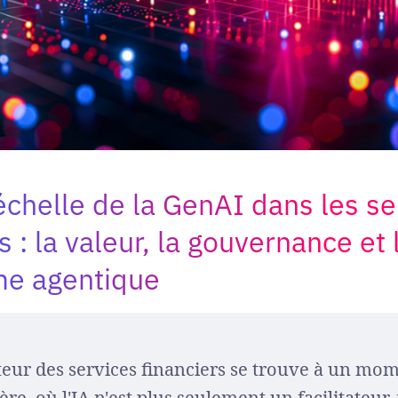
'échelle de la GenAI dans les se
s : la valeur, la gouvernance et 
me agentique
teur des services financiers se trouve à un mo
ère, où l'IA n'est plus seulement un facilitateur,