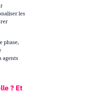
ur
naliser les
orer
e phase,
e
n agents
lle ? Et