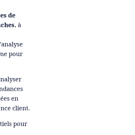
les de
âches.
à
l'analyse
ome pour
analyser
tendances
sées en
ence client.
ntiels pour