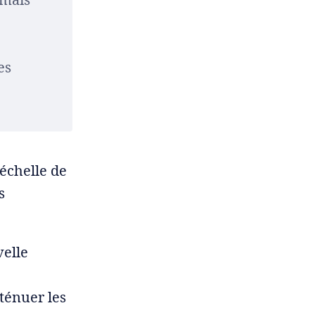
es
'échelle de
s
velle
ténuer les