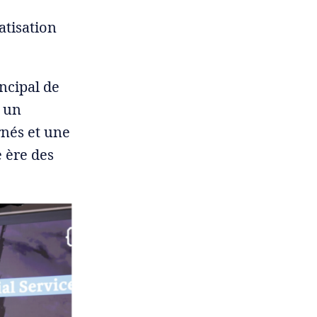
atisation
incipal de
t un
rnés et une
e ère des