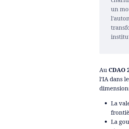
un mot
l'auto
transf
instit
Au
CDAO 2
l'IA dans l
dimensions
La val
fronti
La gou