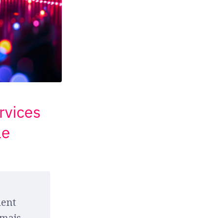
rvices
le
ment
 mais