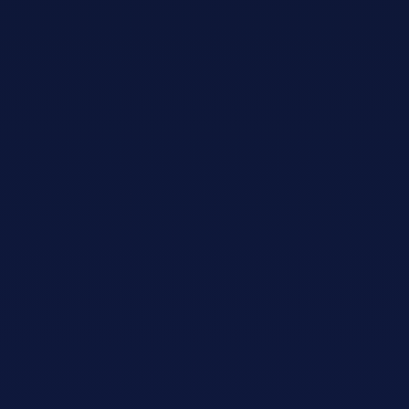
Adopt AI
搜
索
ZH