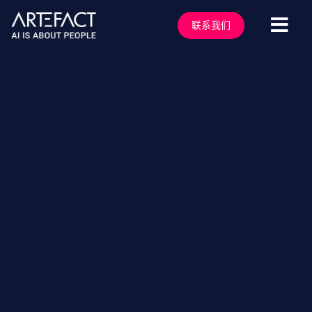
跳
至
联系我们
切
内
容
换
服务行业
导
解决方案
航
技术能力
行业洞察
客户案例
关于我们
行业活动
加入我们
联系