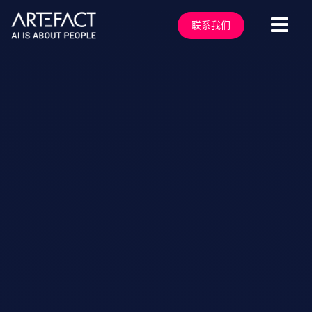
跳
至
联系我们
切
内
容
换
服务行业
导
解决方案
航
技术能力
行业洞察
客户案例
关于我们
行业活动
加入我们
联系