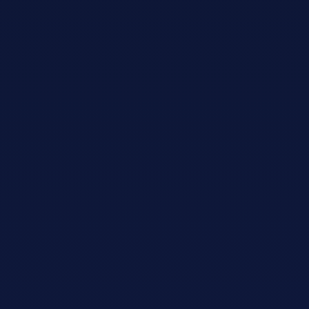
Adopt AI
搜
索
ZH