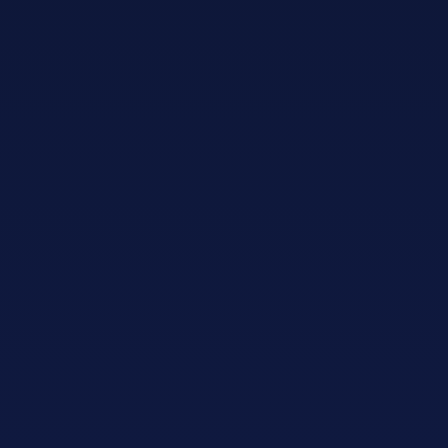
Adopt AI
搜
索
ZH