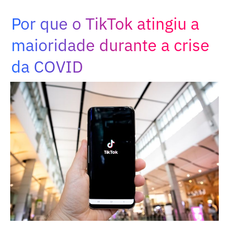
Adopt AI
Por que o TikTok atingiu a
Buscar
por:
maioridade durante a crise
da COVID
BR