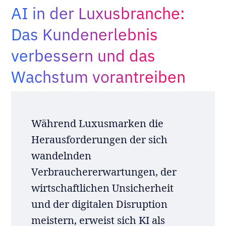
AI in der Luxusbranche:
Adopt AI
Suche
Das Kundenerlebnis
nach:
verbessern und das
DE
Wachstum vorantreiben
Während Luxusmarken die
Herausforderungen der sich
wandelnden
Verbrauchererwartungen, der
wirtschaftlichen Unsicherheit
und der digitalen Disruption
meistern, erweist sich KI als