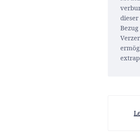
verbu
dieser
Bezug 
Verzer
ermögl
extrap
Le