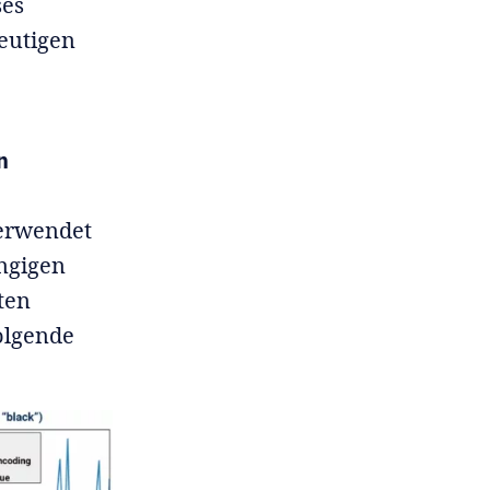
ses
deutigen
n
verwendet
ngigen
ten
olgende