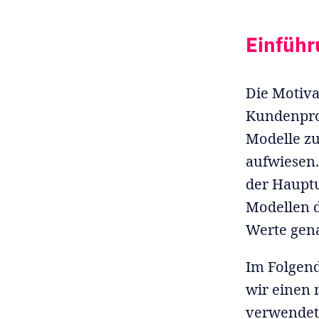
Einführ
Die Motiva
Kundenprog
Modelle z
aufwiesen.
der Hauptu
Modellen d
Werte gena
Im Folgen
wir einen 
verwendet