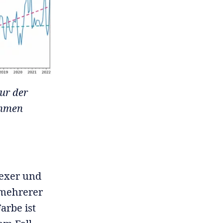
tur der
thmen
lexer und
 mehrerer
arbe ist