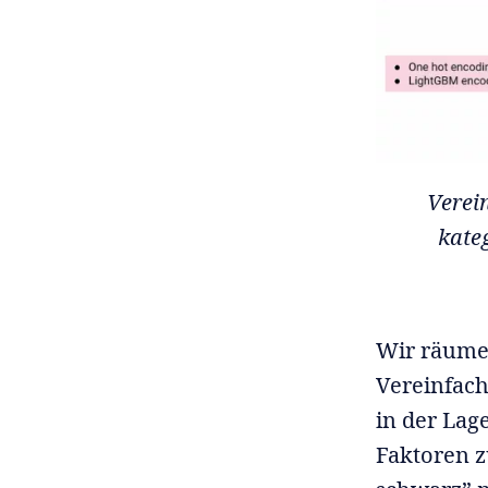
Verein
kate
Wir räumen
Vereinfac
in der Lag
Faktoren z