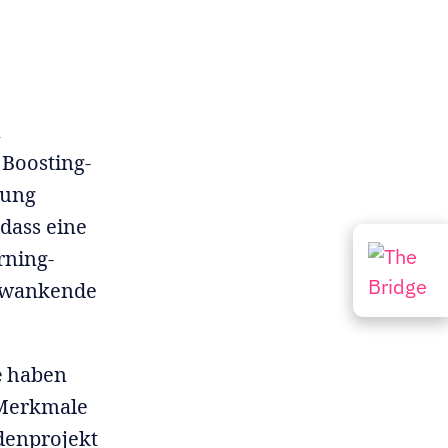
n
 Boosting-
rung
 dass eine
rning-
schwankende
e
haben
 Merkmale
denprojekt