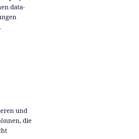
hen data-
rungen
.
ieren und
können, die
cht