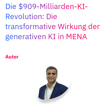
Die $909-Milliarden-KI-
Adopt AI
Suche
Revolution: Die
nach:
transformative Wirkung der
DE
generativen KI in MENA
Autor