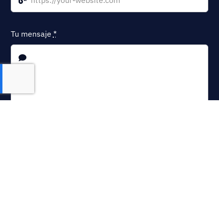
Tu mensaje
*
Estoy de acuerdo y acepto los Términos y
Condiciones y
la Política de Privacidad
.