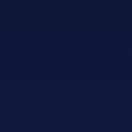
Adopt AI
Buscar:
ES