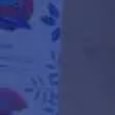
Adopt AI
Zoeken
naar:
NL