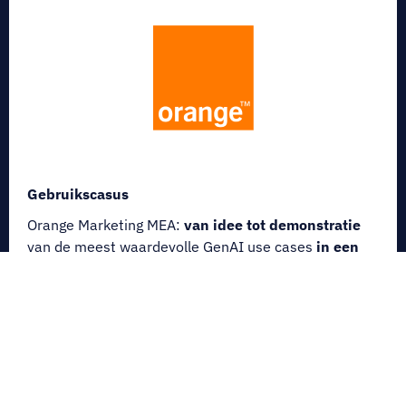
Gebruikscasus
Orange Marketing MEA:
van idee tot demonstratie
van de meest waardevolle GenAI use cases
in een
minimum van tijd.
Na een
1-daagse hackathon
dat 40 CMO's van
Orange MEA, 10 Artefact data wetenschappers, 5
Google experts en 5 facilitators samenbracht,
werden 50+ ideeën gegenereerd,
3
gebruikssituaties
waren
geselecteerd
en
1
was