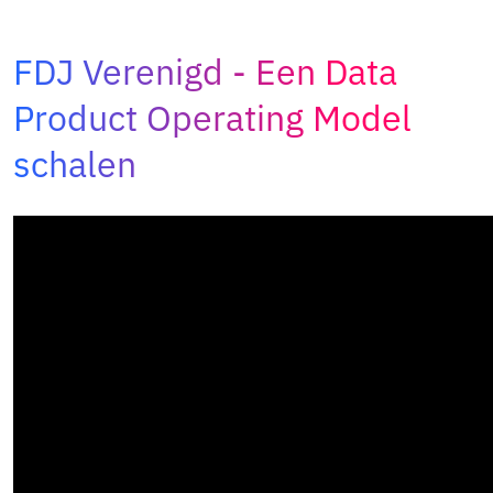
Adopt AI
Zoeken
FDJ Verenigd
Een Data
naar:
Product Operating Model
NL
schalen