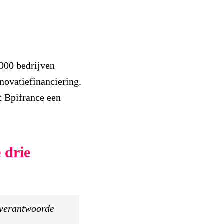
.000 bedrijven
novatiefinanciering.
t Bpifrance een
 drie
 verantwoorde