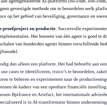
aan agentgebaseerde AI-platforms (no-code, low-code, 
 geen gevestigde methode om te beoordelen welk platf
nce op het gebied van beveiliging, governance en soever
n proefproject en productie
: Succesvolle experimenten
mplementaties. Het bouwen van één agent is goed te do
schalen van honderden agents binnen verschillende bed
ijfsmodel.
odig dan alleen een platform. Het had behoefte aan een
se cases te identificeren, risico’s te beoordelen, zakel
oren te beheren en experimenten naar de productieomg
 binnen de kaders van een openbare financiële instelling
 tussen Bpifrance en Artefact, het internationale adviesb
ecialiseerd is in AI-transformatie binnen onderneming