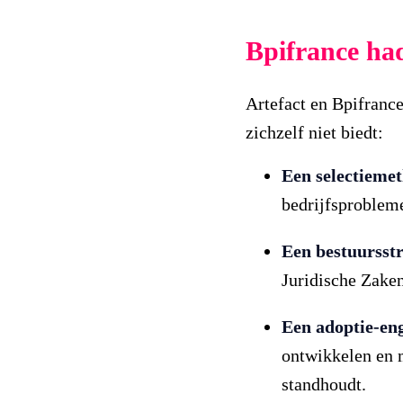
Bpifrance had
Artefact en Bpifranc
zichzelf niet biedt:
Een selectieme
bedrijfsproblemen
Een bestuursst
Juridische Zaken
Een adoptie-en
ontwikkelen en 
standhoudt.