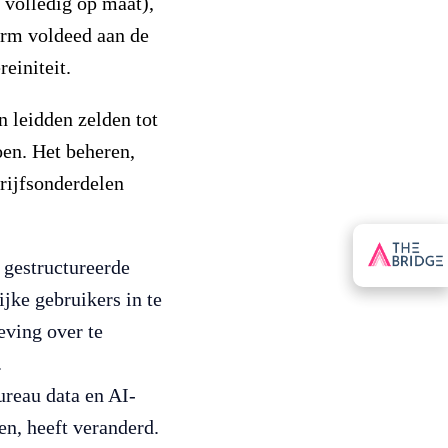
volledig op maat),
orm voldeed aan de
einiteit.
 leidden zelden tot
en. Het beheren,
rijfsonderdelen
 gestructureerde
ijke gebruikers in te
eving over te
.
ureau data en AI-
en, heeft veranderd.