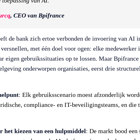
e toepassing van AI.”
urcq
, CEO van Bpifrance
eft de bank zich ertoe verbonden de invoering van AI in
 versnellen, met één doel voor ogen: elke medewerker in
aar eigen gebruikssituaties op te lossen. Maar Bpifrance
elgeving onderworpen organisaties, eerst drie structur
nelpunt
: Elk gebruiksscenario moest afzonderlijk wor
uridische, compliance- en IT-beveiligingsteams, en die 
r het kiezen van een hulpmiddel
: De markt bood een 