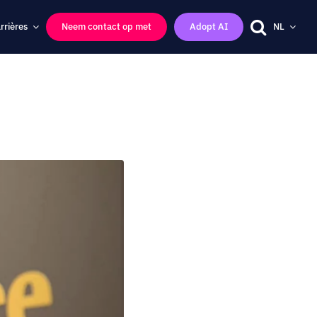
rrières
Neem contact op met
Adopt AI
NL