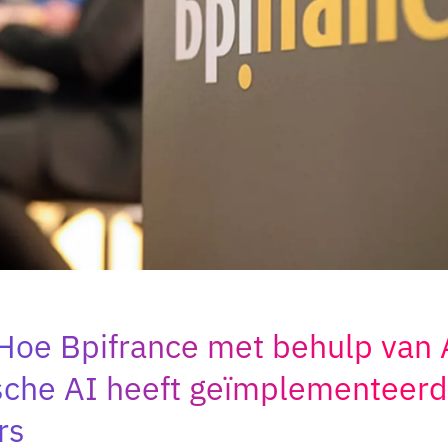
Hoe Bpifrance met behulp van 
sche AI heeft geïmplementeerd
rs