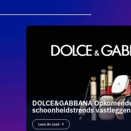
DOLCE&GABBANA Opkomend
schoonheidstrends vastleggen
Lees de zaak