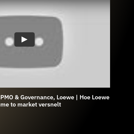
d PMO & Governance, Loewe | Hoe Loewe
Ma
ime to market versnelt