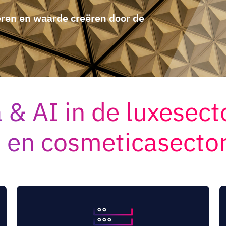
eren en waarde creëren door de
& AI in de luxesect
 en cosmeticasecto