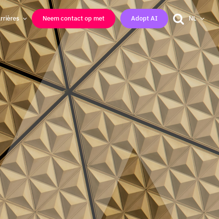
rrières
Neem contact op met
Adopt AI
NL