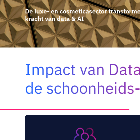
De luxe- en cosmeticasector transform
kracht van data & AI
Impact van Data 
de schoonheids-