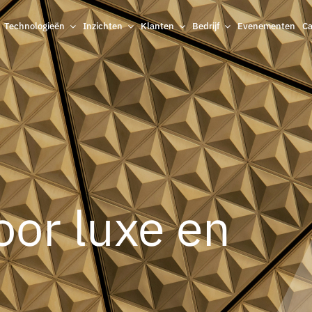
Technologieën
Inzichten
Klanten
Bedrijf
Evenementen
Ca
oor luxe en