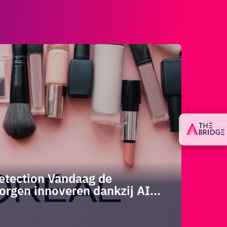
etection Vandaag de
VAN
rgen innoveren dankzij AI...
pre
Le