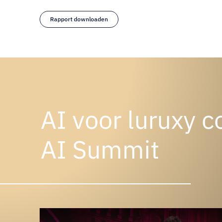
Rapport downloaden
AI voor luruxy c
AI Summit