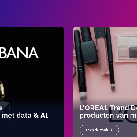
e
L'OREAL Trend D
 met data & AI
producten van mo
Lees de zaak