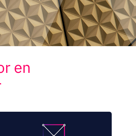
or en
r