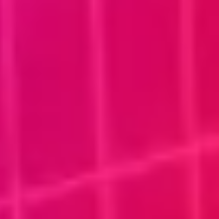
Adopt AI
Zoeken
naar:
NL