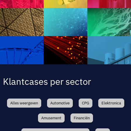
Klantcases per sector
Alles weergeven
Automotive
CPG
Elektronica
Amusement
Financiën