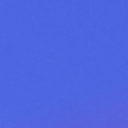
Adopt AI
Zoeken
naar:
NL