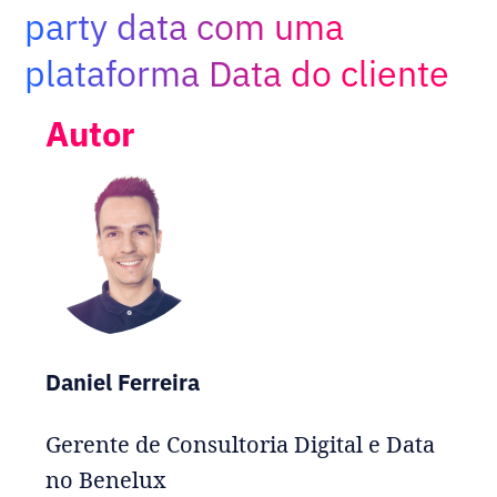
Adopt AI
party data com uma
Buscar
plataforma Data do cliente
por:
Autor
BR
Daniel Ferreira
Gerente de Consultoria Digital e Data
no Benelux