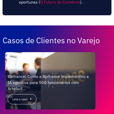
oportunas​ (
O Futuro do Comércio
)​.
Casos de Clientes no Varejo
Bpifrance: Como a Bpifrance implementou a
IA agentiva para 500 funcionários com
CARRE
Artefact...
abert
Leia o caso
Leia