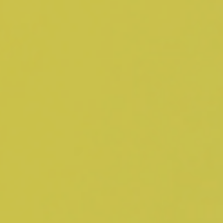
Adopt AI
Buscar
por:
BR