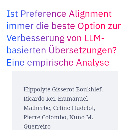
Adopt AI
Ist Preference Alignment
Suche
nach:
immer die beste Option zur
Verbesserung von LLM-
DE
basierten Übersetzungen?
Eine empirische Analyse
Hippolyte Gisserot-Boukhlef,
Ricardo Rei, Emmanuel
Malherbe, Céline Hudelot,
Pierre Colombo, Nuno M.
Guerreiro