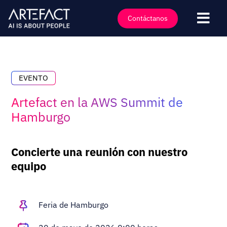
Saltar
al
Contáctanos
Nave
contenido
Industrias
Ofertas
EVENTO
Tecnologías
Artefact en la AWS Summit de
Perspectivas
Hamburgo
Clientes
Concierte una reunión con nuestro
Empresa
equipo
Eventos
Carreras
Feria de Hamburgo
Contacto