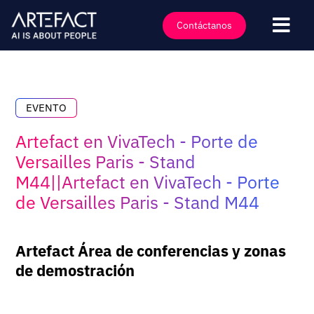
Saltar
al
Contáctanos
Nave
contenido
Industrias
Ofertas
EVENTO
Tecnologías
Artefact en VivaTech - Porte de
Perspectivas
Versailles Paris - Stand
M44||Artefact en VivaTech - Porte
Clientes
de Versailles Paris - Stand M44
Empresa
Eventos
Artefact Área de conferencias y zonas
Carreras
de demostración
Contacto