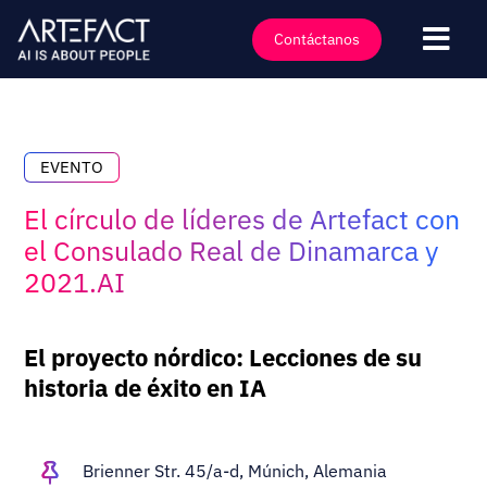
Saltar
al
Contáctanos
Nave
contenido
Industrias
Ofertas
EVENTO
Tecnologías
El círculo de líderes de Artefact con
Perspectivas
el Consulado Real de Dinamarca y
2021.AI
Clientes
Empresa
El proyecto nórdico: Lecciones de su
Eventos
historia de éxito en IA
Carreras
Contacto
Brienner Str. 45/a-d, Múnich, Alemania