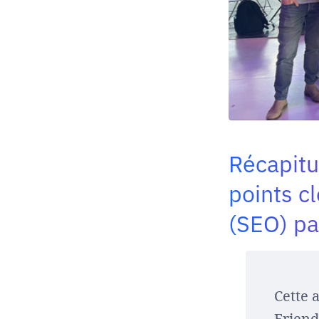
Récapitul
points c
(SEO) pa
Cette 
Friend