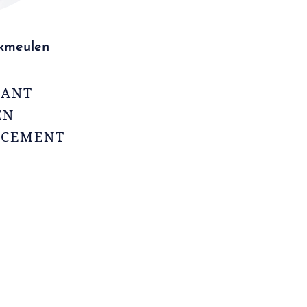
ekmeulen
TANT
EN
NCEMENT