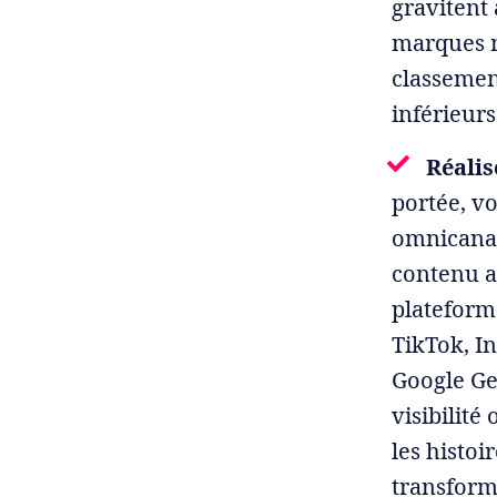
gravitent
marques m
classement
inférieur
Réalis
portée, v
omnicanal.
contenu au
plateform
TikTok, In
Google Ge
visibilité
les histoi
transform