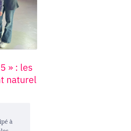
 » : les
t naturel
ipé à
ales