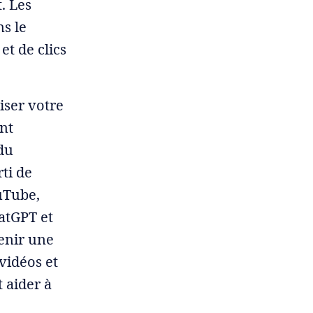
. Les
s le
et de clics
ser votre
nt
 du
rti de
uTube,
hatGPT et
tenir une
 vidéos et
t aider à