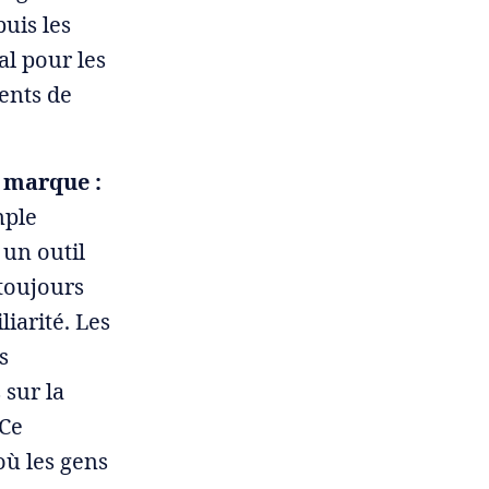
uis les
al pour les
ents de
 marque :
mple
 un outil
 toujours
iarité. Les
s
sur la
 Ce
où les gens