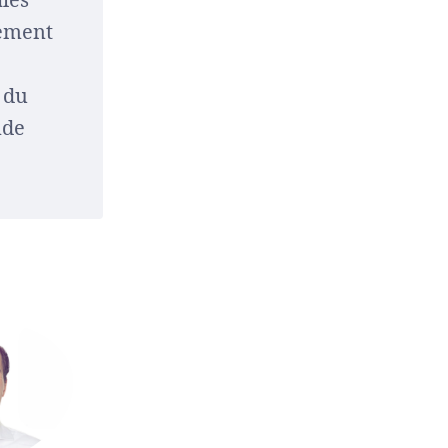
nement
 du
nde