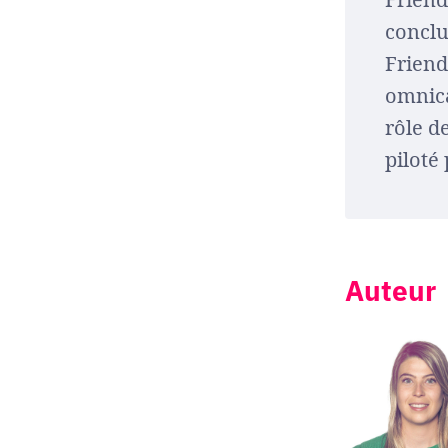
conclu
Friend
omnica
rôle d
piloté 
Auteur