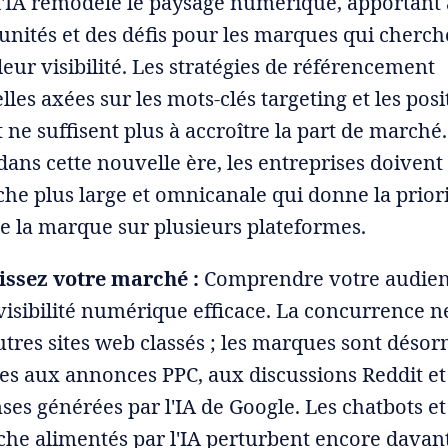
 l'IA remodèle le paysage numérique, apportant à
unités et des défis pour les marques qui cherch
eur visibilité. Les stratégies de référencement
lles axées sur les mots-clés targeting et les pos
 ne suffisent plus à accroître la part de marché
dans cette nouvelle ère, les entreprises doivent
he plus large et omnicanale qui donne la priori
e la marque sur plusieurs plateformes.
ssez votre marché :
Comprendre votre audienc
visibilité numérique efficace. La concurrence ne
utres sites web classés ; les marques sont désor
es aux annonces PPC, aux discussions Reddit 
es générées par l'IA de Google. Les chatbots et
che alimentés par l'IA perturbent encore davan