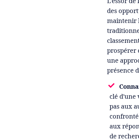
L'essor de
des opport
maintenir l
traditionne
classement
prospérer 
une approc
présence d
Connai
clé d'une 
pas aux a
confronté
aux répons
de recher