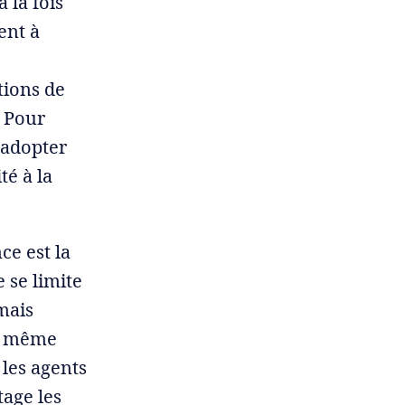
 la fois
ent à
itions de
. Pour
 adopter
té à la
e est la
 se limite
mais
et même
 les agents
tage les